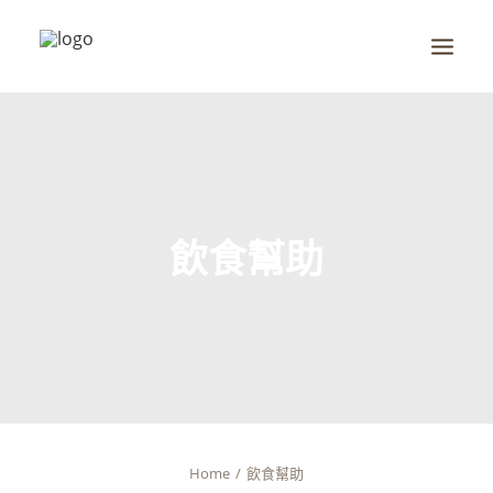
首頁
全球醫療趨勢
真實感動
飲食幫助
掌握健康
全系列產品
品牌故事
全球服務據點
最新消息
Home
飲食幫助
商店