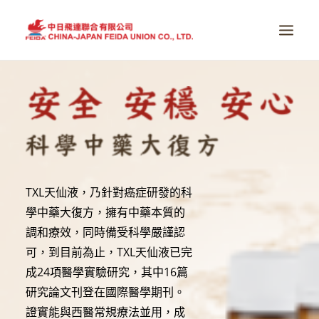
首頁
全球醫療趨勢
真實感動
掌握健康
TXL天仙液，乃針對癌症研發的科
全系列產品
學中藥大復方，擁有中藥本質的
調和療效，同時備受科學嚴謹認
品牌故事
可，到目前為止，TXL天仙液已完
全球服務據點
成24項醫學實驗研究，其中16篇
最新消息
研究論文刊登在國際醫學期刊。
證實能與西醫常規療法並用，成
商店