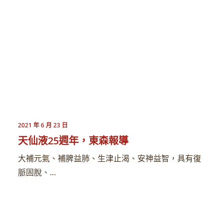
2021 年 6 月 23 日
天仙液25週年，東森報導
大補元氣、補脾益肺、生津止渴、安神益智，具有復
脈固脫、…