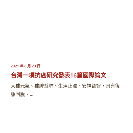
2021 年 6 月 23 日
台灣一項抗癌研究發表16篇國際論文
大補元氣、補脾益肺、生津止渴、安神益智，具有復
脈固脫、…