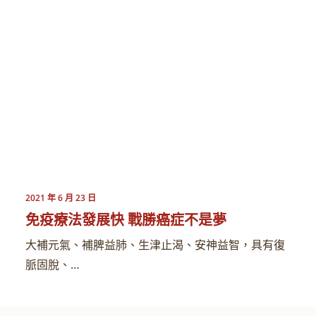
2021 年 6 月 23 日
免疫療法發展快 戰勝癌症不是夢
大補元氣、補脾益肺、生津止渴、安神益智，具有復
脈固脫、…