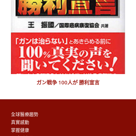
ガン戦争 100人が 勝利宣言
全球醫療趨勢
真實感動
掌握健康