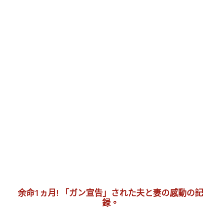
余命1ヵ月! 「ガン宣告」された夫と妻の感動の記
録。