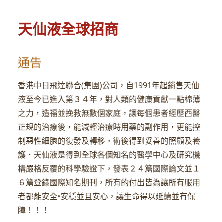
SEARCH
天仙液全球招商
CART
通告
香港中日飛達聯合(集團)公司，自1991年起銷售天仙
液至今已進入第３４年，對人類的健康貢獻一點棉薄
之力，造福並挽救無數個家庭，讓每個患者經歷西醫
正規的治療後，能減輕治療時用藥的副作用，更能控
制惡性細胞的復發及轉移，術後得到妥善的照顧及養
護．天仙液是得到全球各個知名的醫學中心及研究機
構嚴格反覆的科學驗證下，發表２４篇國際論文並１
６篇登錄國際知名期刊，所有的付出皆為讓所有服用
者都能安全•安穩並且安心，讓生命得以延續並有保
障！！！