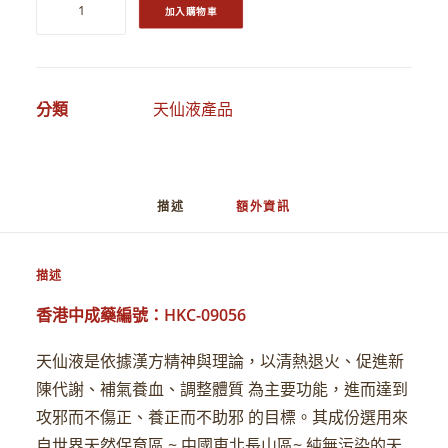
加入購物車
仙
SEARCH
液
CART
數
分類
天仙液產品
量
描述
額外資訊
描述
香港中成藥編號：HKC-09056
天仙液是依據漢方精神與理論，以清熱退火、促進新
陳代謝、補氣養血、調整體質 為主要功能，進而達到
攻邪而不傷正、養正而不助邪 的目標。其成份選用來
自世界天然保育區 ~ 中國東北長山區~ 純無污染的天