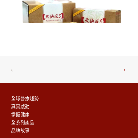
加入購物車
天仙液-S
$
11,800.00
全球醫療趨勢
真實感動
掌握健康
全系列產品
品牌故事