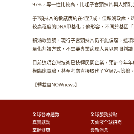
97%，專一性比較高，比起子宮頸抹片與人類乳
子?頸抹片的敏感度約在4至7成，但賴鴻政說，
較高程度的DNA甲基化；他形容，不同於基因
賴鴻政強調，現行子宮頸抹片仍不能偏廢，這項
量化判讀方式，不需要專業病理人員以肉眼判讀
目前這項台灣技術已技轉民間企業，預計今年年
模臨床實驗，甚至考慮直接取代子宮頸?片篩檢
【轉載自NOWnews】
全球醫療趨勢
全球服務據點
真實感動
天仙液全球招商
掌握健康
最新消息