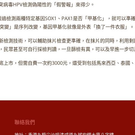
突病毒HPV檢測偽陽性的「假警報」來得少。
透過檢測兩種特定基因SOX1、PAX1是否「甲基化」，就可以
「突變」是序列改變，基因甲基化就像是外表「換了一件衣服」。
新檢測技術，可以輔助抹片檢查更準確，在抹片的同時，利用剩
，民眾甚至可自行採檢判讀，一旦篩檢有異，可以及早進一步切
底上市，但需自費一次約3000元，還受到包括馬來西亞、泰國
。
聯絡我們
地址：香港九龍尖沙咀漆咸道九號均輝大廈八字樓